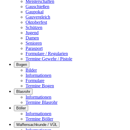
Meisterschaften
Gauschießen
Gaupokal
Gauvergleich
Oktoberfest
Schützen
Jugend
Damen
Senioren
Parasport
Formulare / Regularien
Termine Gewehr / Pistole
Bogen
Bilder
Informationen
Formulare
Termine Bogen
Blasrohr
Informationen
Termine Blasrohr
Böller
Informationen
Termine Böller
Waffensachkunde / VÜL